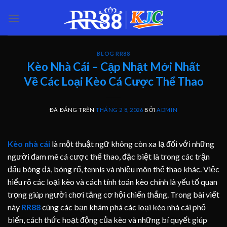
Chuyển
đến
nội
dung
BLOG RR88
Kèo Nhà Cái – Cập Nhật Mới Nhất
Về Các Loại Kèo Cá Cược Thể Thao
ĐÃ ĐĂNG TRÊN
THÁNG 2 8, 2026
BỞI
ADMIN
Kèo nhà cái
là một thuật ngữ không còn xa lạ đối với những
người đam mê cá cược thể thao, đặc biệt là trong các trận
đấu bóng đá, bóng rổ, tennis và nhiều môn thể thao khác. Việc
hiểu rõ các loại kèo và cách tính toán kèo chính là yếu tố quan
trọng giúp người chơi tăng cơ hội chiến thắng. Trong bài viết
này
RR88
cùng các bạn khám phá các loại kèo nhà cái phổ
biến, cách thức hoạt động của kèo và những bí quyết giúp