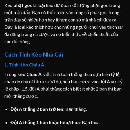
Kèo
phạt góc
là loại kèo dự đoán số lượng phạt góc trong
một trận đấu. Bạn có thể cược vào tổng số phạt góc trong
trận đấu sẽ nhiều hơn hay ít hơn con số mà nhà cái đưa ra.
Đây là loại kèo thích hợp cho những người chơi yêu thích sự
đa dạng trong cá cược và có kiến thức về chiến thuật của
các đội bóng.
Cách Tính Kèo Nhà Cái
1. Tính Kèo Châu Á
Trong
kèo Châu Á
, việc tính toán thắng thua dựa trên tỷ lệ
chấp do nhà cái đưa ra. Ví dụ, nếu bạn cược vào đội A với tỷ
lệ chấp -1.5, đội A phải thắng cách biệt ít nhất 2 bàn thì bạn
mới thắng cược.
Đội A thắng 2 bàn trở lên
: Bạn thắng.
Đội A thắng 1 bàn hoặc hòa/thua
: Bạn thua.