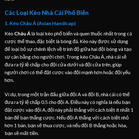
Các Loại Kèo Nhà Cái Phổ Biến
1. Kèo Châu Á (Asian Handicap)
Kèo
Châu Á
là loại kèo phổ biến và quen thuộc nhất trong cá
cược thể thao, đặc biệt là bóng đá. Kèo này được sử dụng
để loại bỏ sự chênh lệch về trình độ giữa hai đội bóng và tạo
sự cân bằng cho người chơi. Trong kèo Châu Á, nhà cái sẽ
đưa ra tỷ lệ chấp cho đội cửa dưới và đội cửa trên, giúp
người chơi có thể đặt cược vào đội mạnh hơn hoặc đội yếu
hơn.
Ví dụ, trong một trận đấu giữa đội A và đội B, nhà cái có thể
đưa ra tỷ lệ chấp 0.5 cho đội A. Điều này có nghĩa là nếu bạn
đặt cược vào đội A, đội này phải thắng với cách biệt ít nhất 1
bàn để bạn thắng cược. Nếu đội A thắng với cách biệt nhỏ
hơn 1 bàn, bạn sẽ thua cược, và nếu đội B thắng hoặc hòa,
bạn sẽ mất tiền.