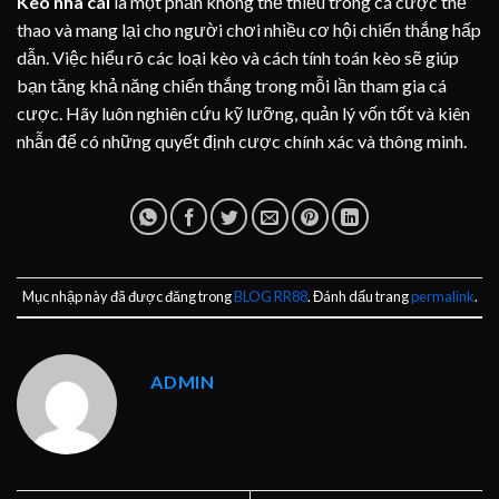
Kèo nhà cái
là một phần không thể thiếu trong cá cược thể
thao và mang lại cho người chơi nhiều cơ hội chiến thắng hấp
dẫn. Việc hiểu rõ các loại kèo và cách tính toán kèo sẽ giúp
bạn tăng khả năng chiến thắng trong mỗi lần tham gia cá
cược. Hãy luôn nghiên cứu kỹ lưỡng, quản lý vốn tốt và kiên
nhẫn để có những quyết định cược chính xác và thông minh.
Mục nhập này đã được đăng trong
BLOG RR88
. Đánh dấu trang
permalink
.
ADMIN