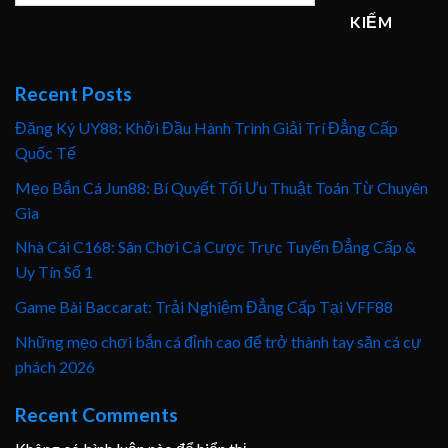
KIẾM
Recent Posts
Đăng Ký UY88: Khởi Đầu Hành Trình Giải Trí Đẳng Cấp
Quốc Tế
Mẹo Bắn Cá Jun88: Bí Quyết Tối Ưu Thuật Toán Từ Chuyên
Gia
Nhà Cái C168: Sân Chơi Cá Cược Trực Tuyến Đẳng Cấp &
Uy Tín Số 1
Game Bài Baccarat: Trải Nghiệm Đẳng Cấp Tại VFF88
Những mẹo chơi bắn cá đỉnh cao để trở thành tay săn cá cự
phách 2026
Recent Comments