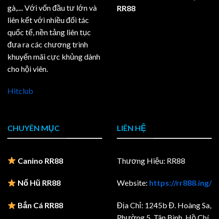
gà,.... Với vốn đầu tư lớn và
RR88
liên kết với nhiều đối tác
quốc tế, nền tảng liên tục
đưa ra các chương trình
khuyến mãi cực khủng dành
cho hội viên.
Hitclub
CHUYÊN MỤC
LIÊN HỆ
Canino RR88
Thương Hiệu: RR88
Nổ Hũ RR88
Website:
https://rr888.ing/
Bắn Cá RR88
Địa Chỉ: 1245b Đ. Hoàng Sa,
Phường 5, Tân Bình, Hồ Chí