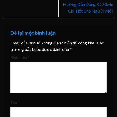
Hướng Dẫn Đăng Ký 33win
Chi Tiết Cho Người Mới
Để lại một bình luận
Email của bạn sẽ không được hiển thị công khai.
Các
trường bắt buộc được đánh dấu
*
Bình luận
*
Tên
*