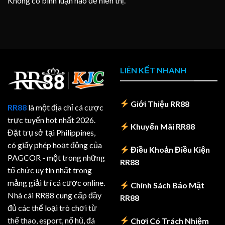
Không có bình luận nào để hiển thị.
LIÊN KẾT NHANH
Giới Thiệu RR88
RR88
là một địa chỉ cá cược
trực tuyến hot nhất 2026.
Khuyến Mãi RR88
Đặt trụ sở tại Philippines,
có giấy phép hoạt động của
Điều Khoản Điều Kiện
PAGCOR - một trong những
RR88
tổ chức uy tín nhất trong
mảng giải trí cá cược online.
Chính Sách Bảo Mật
Nhà cái RR88 cung cấp đầy
RR88
đủ các thể loại trò chơi từ
thể thao, esport, nổ hũ, đá
Chơi Có Trách Nhiệm