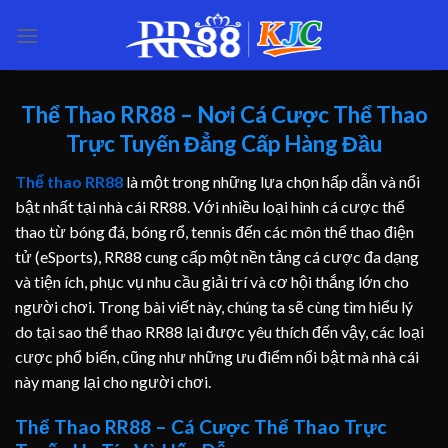
Chuyển
đến
nội
dung
Thể Thao RR88 – Nơi Cá Cược Thể Thao
Trực Tuyến Đẳng Cấp Hàng Đầu
Thể thao RR88
là một trong những lựa chọn hấp dẫn và nổi
bật nhất tại nhà cái RR88. Với nhiều loại hình cá cược thể
thao từ bóng đá, bóng rổ, tennis đến các môn thể thao điện
tử (eSports), RR88 cung cấp một nền tảng cá cược đa dạng
và tiện ích, phục vụ nhu cầu giải trí và cơ hội thắng lớn cho
người chơi. Trong bài viết này, chúng ta sẽ cùng tìm hiểu lý
do tại sao thể thao RR88 lại được yêu thích đến vậy, các loại
cược phổ biến, cũng như những ưu điểm nổi bật mà nhà cái
này mang lại cho người chơi.
Thể Thao RR88 – Cá Cược Thể Thao Trực