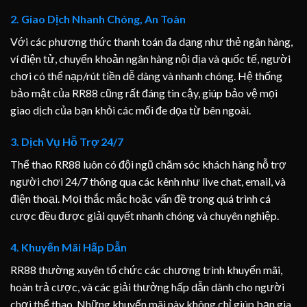
2. Giao Dịch Nhanh Chóng, An Toàn
Với các phương thức thanh toán đa dạng như thẻ ngân hàng,
ví điện tử, chuyển khoản ngân hàng nội địa và quốc tế, người
chơi có thể nạp/rút tiền dễ dàng và nhanh chóng. Hệ thống
bảo mật của RR88 cũng rất đáng tin cậy, giúp bảo vệ mọi
giao dịch của bạn khỏi các mối đe dọa từ bên ngoài.
3. Dịch Vụ Hỗ Trợ 24/7
Thể thao RR88 luôn có đội ngũ chăm sóc khách hàng hỗ trợ
người chơi 24/7 thông qua các kênh như live chat, email, và
điện thoại. Mọi thắc mắc hoặc vấn đề trong quá trình cá
cược đều được giải quyết nhanh chóng và chuyên nghiệp.
4. Khuyến Mãi Hấp Dẫn
RR88 thường xuyên tổ chức các chương trình khuyến mãi,
hoàn trả cược, và các giải thưởng hấp dẫn dành cho người
chơi thể thao. Những khuyến mãi này không chỉ giúp bạn gia