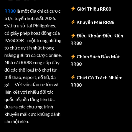
Giới Thiệu RR88
RR88
là một địa chỉ cá cược
trực tuyến hot nhất 2026.
Khuyến Mãi RR88
Đặt trụ sở tại Philippines,
có giấy phép hoạt động của
Điều Khoản Điều Kiện
PAGCOR - một trong những
RR88
tổ chức uy tín nhất trong
mảng giải trí cá cược online.
Chính Sách Bảo Mật
Nhà cái RR88 cung cấp đầy
RR88
đủ các thể loại trò chơi từ
thể thao, esport, nổ hũ, đá
Chơi Có Trách Nhiệm
gà,.... Với vốn đầu tư lớn và
RR88
liên kết với nhiều đối tác
quốc tế, nền tảng liên tục
đưa ra các chương trình
khuyến mãi cực khủng dành
cho hội viên.