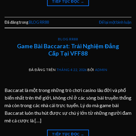
TIẾP TỤC ĐỌC
→
Đã đăng trong
BLOG RR88
Để lại một bình luận
BLOG RR88
Game Bài Baccarat: Trải Nghiệm Đẳng
Cấp Tại VFF88
ĐÃ ĐĂNG TRÊN
THÁNG 4 22, 2026
BỞI
ADMIN
Baccarat là một trong những trò chơi casino lâu đời và phổ
biến nhất trên thế giới, không chỉ ở các sòng bài truyền thống
mà còn trong các nhà cái trực tuyến. Lý do mà game bài
Baccarat luôn thu hút được sự chú ý lớn từ những người đam
mê cá cược là […]
TIẾP TỤC ĐỌC
→