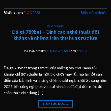
Đã đăng trong
BLOG RR88
Để lại một bình luận
BLOG RR88
Đá gà 789bet – Đỉnh cao nghệ thuật đối
kháng và những trận thư hùng rực lửa
ĐÃ ĐĂNG TRÊN
THÁNG 4 6, 2026
BỞI
ADMIN
Đá gà 789bet trong tâm trí của những tay chơi sành sỏi
không chỉ đơn thuần là một trò chơi may rủi, mà là một sàn
diễn của bản lĩnh và những chiến thuật ngầm. Bước sang năm
2026, khi công nghệ truyền tải hình ảnh đã đạt đến mức độ
chân thực như đang […]
TIẾP TỤC ĐỌC
→