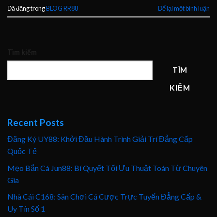
Đã đăng trong
BLOG RR88
Để lại một bình luận
Tìm kiếm
TÌM
KIẾM
Recent Posts
Đăng Ký UY88: Khởi Đầu Hành Trình Giải Trí Đẳng Cấp
Quốc Tế
Mẹo Bắn Cá Jun88: Bí Quyết Tối Ưu Thuật Toán Từ Chuyên
Gia
Nhà Cái C168: Sân Chơi Cá Cược Trực Tuyến Đẳng Cấp &
Uy Tín Số 1