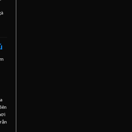
gà
ủ
âm
ra
 Bên
hơi
trận