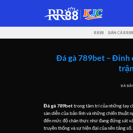
Chuyển
đến
nội
dung
RR88
BẮN CÁ RR8
Đá gà 789bet – Đỉnh
trậ
ĐÃ ĐĂ
Đá gà 789bet
trong tâm trí của những tay c
sàn diễn của bản lĩnh và những chiến thuật 
đến mức độ chân thực như đang đứng sát vá
truyền thống và sự hiện đại của nền tảng số