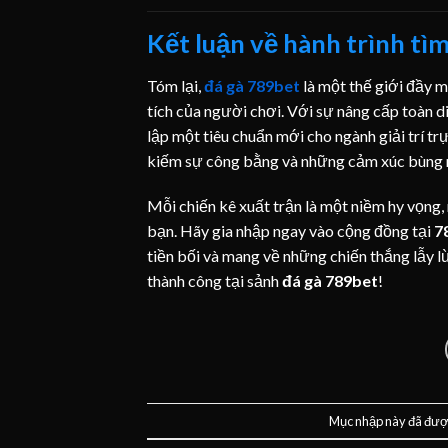
Kết luận về hành trình tì
Tóm lại,
đá gà 789bet
là một thế giới đầy m
tích của người chơi. Với sự nâng cấp toàn d
lập một tiêu chuẩn mới cho ngành giải trí tr
kiếm sự công bằng và những cảm xúc bùng 
Mỗi chiến kê xuất trận là một niềm hy vọng
bạn. Hãy gia nhập ngay vào cộng đồng tại
7
tiền bối và mang về những chiến thắng lẫy lừ
thành công tại sảnh
đá gà 789bet
!
Mục nhập này đã đượ