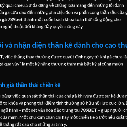
 kỳ quái chiêu. Sự đa dạng về chủng loại mang đến những lối đánh
ủa gà cựa dao đến những pha chịu đòn và phản công thần sầu của 
 gà 789bet
thành một cuốn bách khoa toàn thư sống động cho
n nghệ thuật đối kháng đầy quyền năng này.
i và nhận diện thần kê dành cho cao th
ET
, việc thắng thua thường được quyết định ngay từ khi gà chưa l
 gà qua vảy” là một kỹ năng thượng thừa mà bất kỳ ai cũng muốn
 giá thần thái chiến kê
 bằng việc quan sát thần thái của chú gà khi vừa được sư kê đưa 
cổ to khỏe và phong thái điềm tĩnh thường sở hữu nội lực cực lớn.
 ngũ hành – một nét văn hóa đặc trưng tại
789BET
– giúp người c
 của mình. Một chú xám chân chì hay một chiến kê ô ướt nếu xuất 
ệ thắng rất cao cho những ai tinh ý.