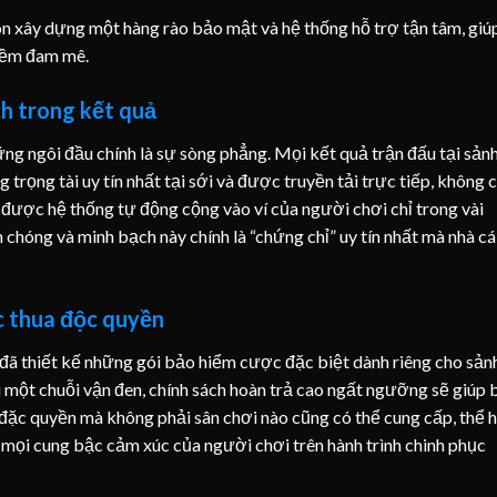
còn xây dựng một hàng rào bảo mật và hệ thống hỗ trợ tận tâm, giú
niềm đam mê.
ch trong kết quả
ng ngôi đầu chính là sự sòng phẳng. Mọi kết quả trận đấu tại sản
rọng tài uy tín nhất tại sới và được truyền tải trực tiếp, không 
được hệ thống tự động cộng vào ví của người chơi chỉ trong vài
h chóng và minh bạch này chính là “chứng chỉ” uy tín nhất mà nhà cá
c thua độc quyền
đã thiết kế những gói bảo hiểm cược đặc biệt dành riêng cho sản
 một chuỗi vận đen, chính sách hoàn trả cao ngất ngưỡng sẽ giúp 
t đặc quyền mà không phải sân chơi nào cũng có thể cung cấp, thể 
ới mọi cung bậc cảm xúc của người chơi trên hành trình chinh phục