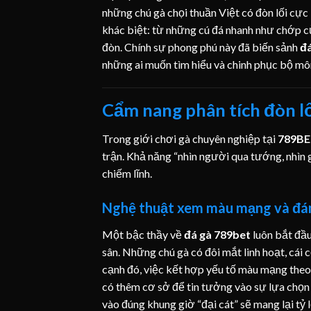
những chú gà chọi thuần Việt có đòn lối cực
khác biệt: từ những cú đá nhanh như chớp c
đòn. Chính sự phong phú này đã biến sảnh
đá
những ai muốn tìm hiểu và chinh phục bộ mô
Cẩm nang phân tích đòn lố
Trong giới chơi gà chuyên nghiệp tại
789B
trận. Khả năng “nhìn người qua tướng, nhìn
chiếm lĩnh.
Nghệ thuật xem màu mạng và đánh
Một bậc thầy về
đá gà 789bet
luôn bắt đầu
sân. Những chú gà có đôi mắt linh hoạt, cái 
cạnh đó, việc kết hợp yếu tố màu mạng theo
có thêm cơ sở để tin tưởng vào sự lựa chọn
vào đúng khung giờ “đại cát” sẽ mang lại tỷ l