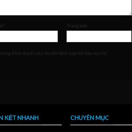
il
*
Trang web
trong trình duyệt này cho lần bình luận kế tiếp của tôi.
ÊN KẾT NHANH
CHUYÊN MỤC