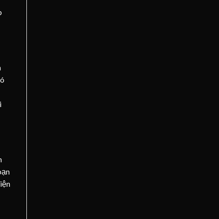
p
h
có
i
h
bạn
hiện