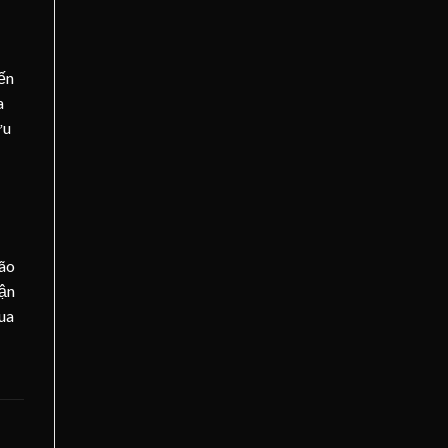
đến
a
ưu
lão
rận
hua