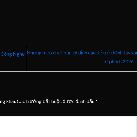
Những mẹo chơi bắn cá đỉnh cao để trở thành tay să
n Công Nghệ
cự phách 2026
ng khai.
Các trường bắt buộc được đánh dấu
*