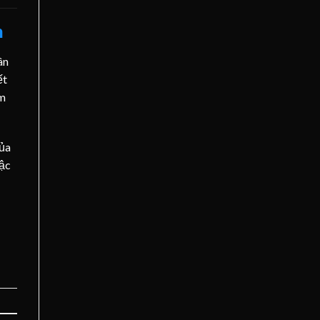
n
ân
ết
ìm
của
bậc